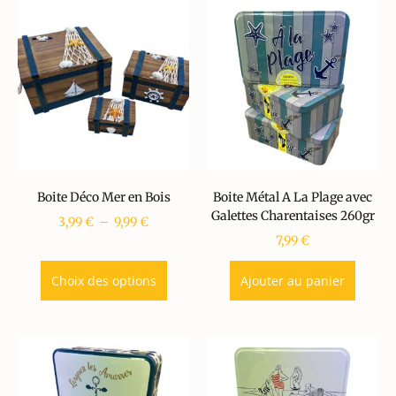
Boite Déco Mer en Bois
Boite Métal A La Plage avec
Galettes Charentaises 260gr
3,99
€
–
9,99
€
7,99
€
Choix des options
Ajouter au panier