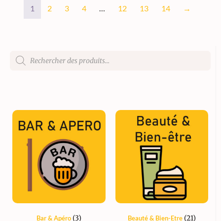
1
2
3
4
…
12
13
14
→
(3)
(21)
Bar & Apéro
Beauté & Bien-Etre