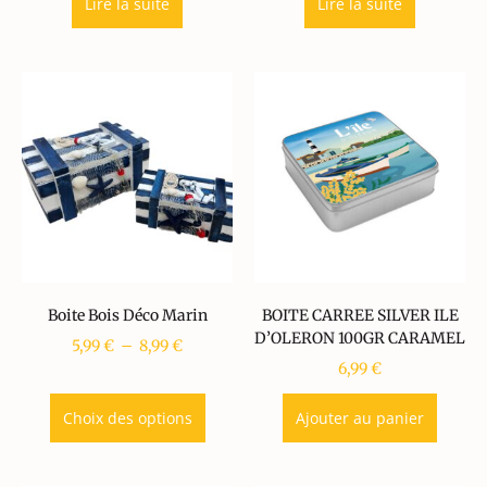
Lire la suite
Lire la suite
Boite Bois Déco Marin
BOITE CARREE SILVER ILE
D’OLERON 100GR CARAMEL
5,99
€
–
8,99
€
6,99
€
Choix des options
Ajouter au panier