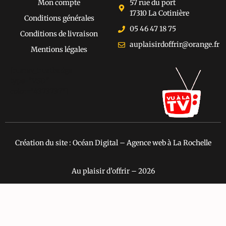
Mon compte
57 rue du port
17310 La Cotinière
Conditions générales
05 46 47 18 75
Conditions de livraison
auplaisirdoffrir@orange.fr
Mentions légales
[cusrev_trustbadge
type="VSD"
color="#373737"]
Création du site : Océan Digital – Agence web à La Rochelle
Au plaisir d’offrir – 2026