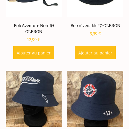
Bob Aventure Noir IØ
Bob réversible IØ OLERON
OLERON
9,99
€
12,99
€
Ajouter au panier
Ajouter au panier