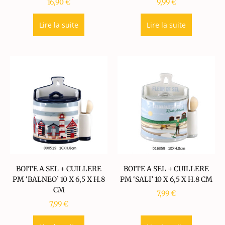
16,90
€
9,99
€
Lire la suite
Lire la suite
BOITE A SEL + CUILLERE
BOITE A SEL + CUILLERE
PM ‘BALNEO’ 10 X 6,5 X H.8
PM ‘SALI’ 10 X 6,5 X H.8 CM
CM
7,99
€
7,99
€