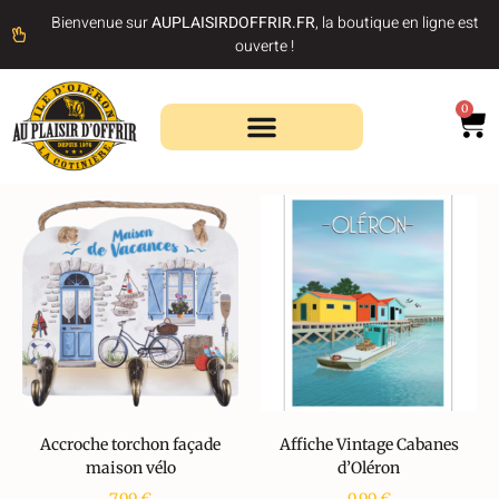
Bienvenue sur
AUPLAISIRDOFFRIR.FR
, la boutique en ligne est
ouverte !
0
Recherche de produits
Accroche torchon façade
Affiche Vintage Cabanes
maison vélo
d’Oléron