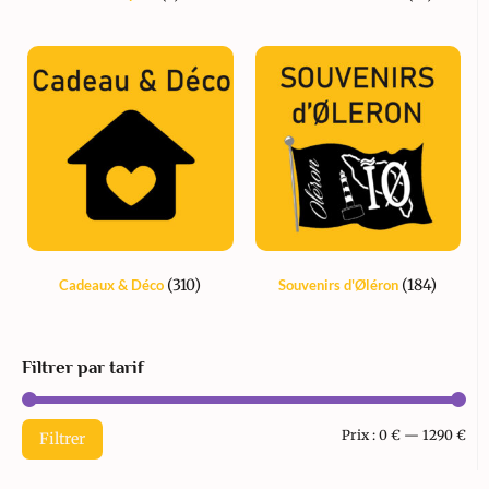
(310)
(184)
Cadeaux & Déco
Souvenirs d'Øléron
Filtrer par tarif
Prix :
0 €
—
1290 €
Filtrer