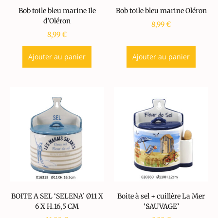
Bob toile bleu marine Ile
Bob toile bleu marine Oléron
d’Oléron
8,99
€
8,99
€
Ajouter au panier
Ajouter au panier
BOITE A SEL ‘SELENA’ Ø11 X
Boite à sel + cuillère La Mer
6 X H.16,5 CM
‘SAUVAGE’