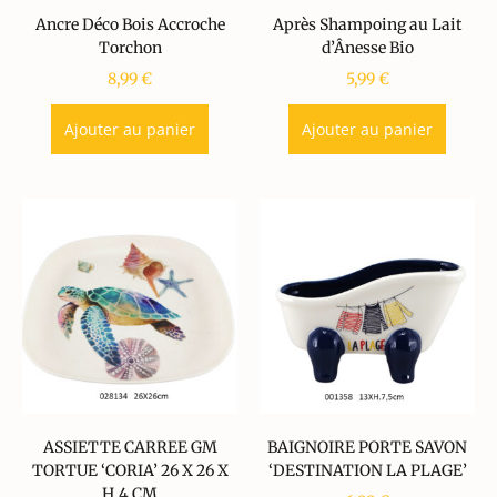
Ancre Déco Bois Accroche
Après Shampoing au Lait
Torchon
d’Ânesse Bio
8,99
€
5,99
€
Ajouter au panier
Ajouter au panier
ASSIETTE CARREE GM
BAIGNOIRE PORTE SAVON
TORTUE ‘CORIA’ 26 X 26 X
‘DESTINATION LA PLAGE’
H.4 CM