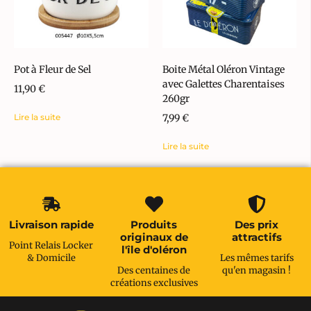
Pot à Fleur de Sel
Boite Métal Oléron Vintage
avec Galettes Charentaises
11,90
€
260gr
Lire la suite
7,99
€
Lire la suite
Livraison rapide
Produits
Des prix
originaux de
attractifs
Point Relais Locker
l'île d'oléron
& Domicile
Les mêmes tarifs
Des centaines de
qu'en magasin !
créations exclusives