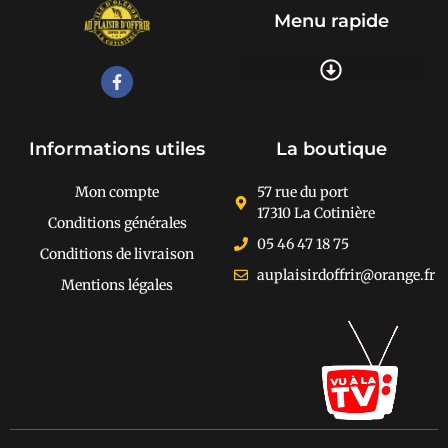
Menu rapide
Recherche de produits
Informations utiles
La boutique
Mon compte
57 rue du port
17310 La Cotinière
Conditions générales
05 46 47 18 75
Conditions de livraison
auplaisirdoffrir@orange.fr
Mentions légales
[cusrev_trustbadge
type="VSD"
color="#373737"]