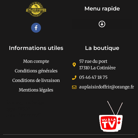
Menu rapide
Recherche de produits
Informations utiles
La boutique
Mon compte
57 rue du port
17310 La Cotinière
Conditions générales
05 46 47 18 75
Conditions de livraison
auplaisirdoffrir@orange.fr
Mentions légales
[cusrev_trustbadge
type="VSD"
color="#373737"]