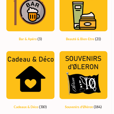
(3)
(21)
Bar & Apéro
Beauté & Bien-Etre
(310)
(184)
Cadeaux & Déco
Souvenirs d'Øléron