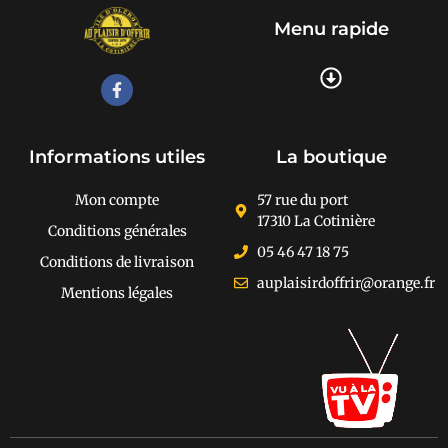
Menu rapide
Recherche de produits
Informations utiles
La boutique
Mon compte
57 rue du port
17310 La Cotinière
Conditions générales
05 46 47 18 75
Conditions de livraison
auplaisirdoffrir@orange.fr
Mentions légales
[cusrev_trustbadge
type="VSD"
color="#373737"]