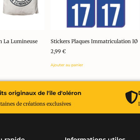
on La Lumineuse
Stickers Plaques Immatriculation IØ
2,99
€
Ajouter au panier
ts originaux de l'île d'oléron
taines de créations exclusives
 rapide
Informations utiles