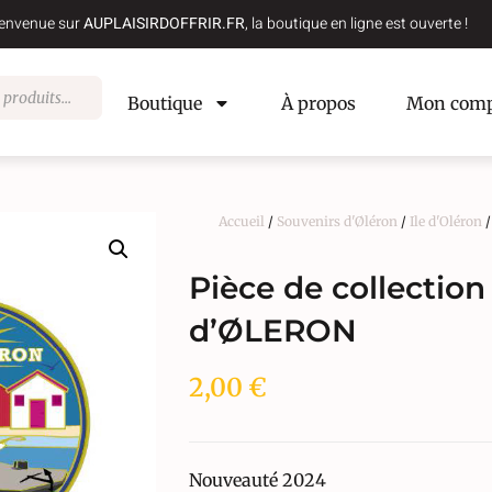
envenue sur
AUPLAISIRDOFFRIR.FR
, la boutique en ligne est ouverte !
Boutique
À propos
Mon comp
Accueil
/
Souvenirs d'Øléron
/
Ile d'Oléron
/
Pièce de collectio
d’ØLERON
2,00
€
Nouveauté 2024