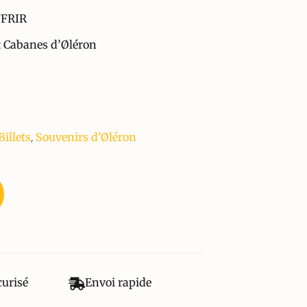
FFRIR
et Cabanes d’Øléron
,
Billets
Souvenirs d'Øléron
curisé
Envoi rapide