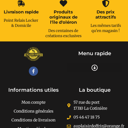
Livraison rapide
Produits
Des prix
originaux de
attractifs
Point Relais Locker
l'île d'oléron
& Domicile
Les mêmes tarifs
Des centaines de
qu'en magasin !
créations exclusives
Menu rapide
Recherche de produits
Informations utiles
La boutique
Mon compte
57 rue du port
17310 La Cotinière
Conditions générales
05 46 47 18 75
Conditions de livraison
auplaisirdoffrir@orange.fr