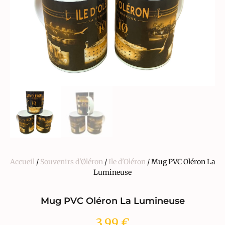
Accueil
/
Souvenirs d'Øléron
/
Ile d'Oléron
/ Mug PVC Oléron La
Lumineuse
Mug PVC Oléron La Lumineuse
3,99
€