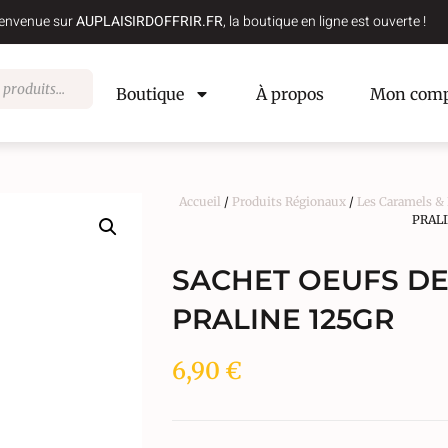
envenue sur
AUPLAISIRDOFFRIR.FR
, la boutique en ligne est ouverte !
Boutique
À propos
Mon comp
Accueil
/
Produits Régionaux
/
Les Caramels &
PRALI
SACHET OEUFS D
PRALINE 125GR
6,90
€