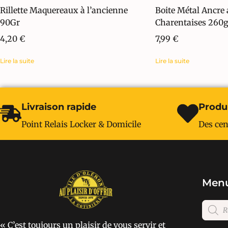
Rillette Maquereaux à l’ancienne
Boite Métal Ancre 
90Gr
Charentaises 260g
4,20
€
7,99
€
Lire la suite
Lire la suite
Livraison rapide
Produi
Point Relais Locker & Domicile
Des cen
Menu
« C’est toujours un plaisir de vous servir et