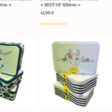
éron »
« BEST OF IØléron »
41,90
€
Ajouter au panier