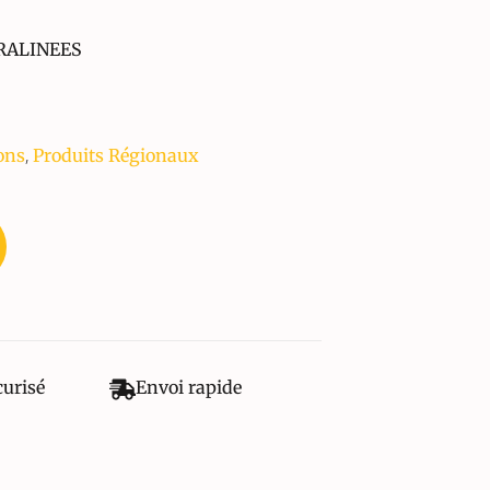
RALINEES
,
ons
Produits Régionaux
curisé
Envoi rapide