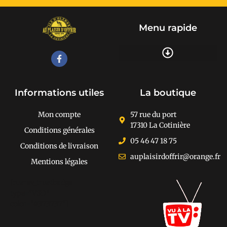
Menu rapide
Recherche de produits
Informations utiles
La boutique
Mon compte
57 rue du port
17310 La Cotinière
Conditions générales
05 46 47 18 75
Conditions de livraison
auplaisirdoffrir@orange.fr
Mentions légales
[cusrev_trustbadge
type="VSD"
color="#373737"]