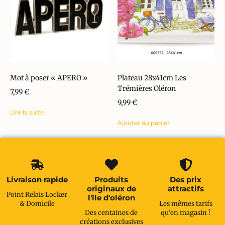
Mot à poser « APERO »
Plateau 28x41cm Les
Trémières Oléron
7,99
€
9,99
€
Lire la suite
Ajouter au panier
Livraison rapide
Produits
Des prix
originaux de
attractifs
Point Relais Locker
l'île d'oléron
& Domicile
Les mêmes tarifs
Des centaines de
qu'en magasin !
créations exclusives