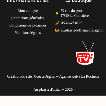
Informations utiles
La boutique
Mon compte
57 rue du port
17310 La Cotinière
Conditions générales
05 46 47 18 75
Conditions de livraison
auplaisirdoffrir@orange.fr
Mentions légales
[cusrev_trustbadge
type="VSD"
color="#373737"]
Création du site : Océan Digital – Agence web à La Rochelle
Au plaisir d’offrir – 2026