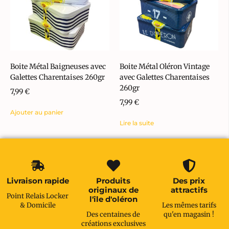
Boite Métal Baigneuses avec
Boite Métal Oléron Vintage
Galettes Charentaises 260gr
avec Galettes Charentaises
260gr
7,99
€
7,99
€
Ajouter au panier
Lire la suite
Livraison rapide
Produits
Des prix
originaux de
attractifs
Point Relais Locker
l'île d'oléron
& Domicile
Les mêmes tarifs
Des centaines de
qu'en magasin !
créations exclusives