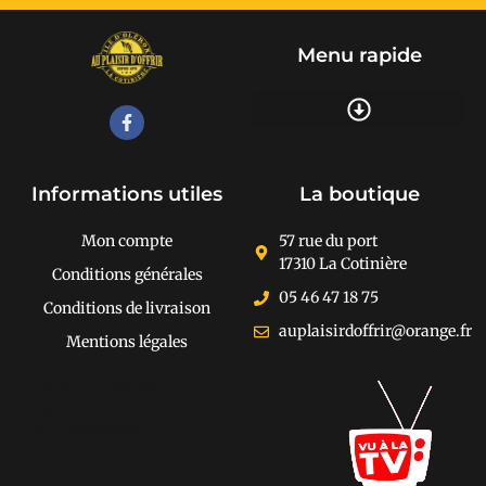
Menu rapide
Recherche de produits
Informations utiles
La boutique
Mon compte
57 rue du port
17310 La Cotinière
Conditions générales
05 46 47 18 75
Conditions de livraison
auplaisirdoffrir@orange.fr
Mentions légales
[cusrev_trustbadge
type="VSD"
color="#373737"]