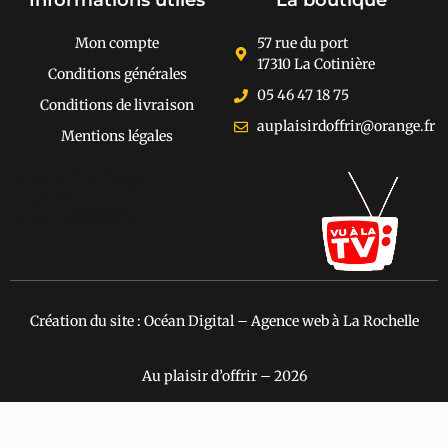
Informations utiles
La boutique
Mon compte
57 rue du port
17310 La Cotinière
Conditions générales
05 46 47 18 75
Conditions de livraison
auplaisirdoffrir@orange.fr
Mentions légales
[cusrev_trustbadge
type="VSD"
color="#373737"]
Création du site : Océan Digital – Agence web à La Rochelle
Au plaisir d’offrir – 2026