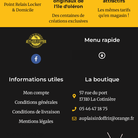
originaux de
attractifs
Point Relais Locker
l'île d'oléron
& Domicile
Les mêmes tarifs
Des centaines de
qu'en magasin !
créations exclusives
Menu rapide
Recherche de produits
Informations utiles
La boutique
Mon compte
57 rue du port
17310 La Cotinière
Conditions générales
05 46 47 18 75
Conditions de livraison
auplaisirdoffrir@orange.fr
Mentions légales
[cusrev_trustbadge