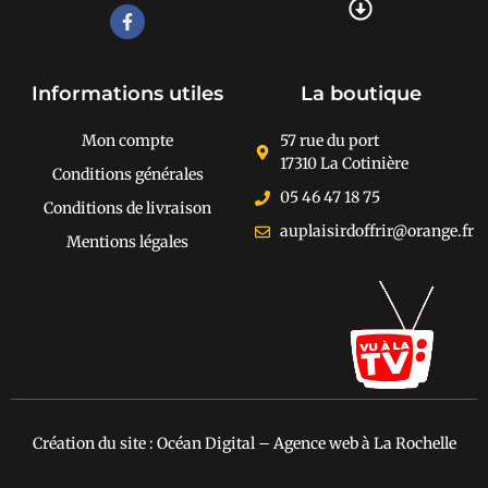
Recherche de produits
Informations utiles
La boutique
Mon compte
57 rue du port
17310 La Cotinière
Conditions générales
05 46 47 18 75
Conditions de livraison
auplaisirdoffrir@orange.fr
Mentions légales
[cusrev_trustbadge
type="VSD"
color="#373737"]
Création du site : Océan Digital – Agence web à La Rochelle