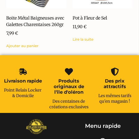
Boite Métal Baigneuses avec
Pot à Fleur de Sel
Galettes Charentaises 260gr
11,90
€
7,99
€
Lire la suite
Ajouter au panier
Livraison rapide
Produits
Des prix
originaux de
attractifs
Point Relais Locker
l'île d'oléron
& Domicile
Les mêmes tarifs
Des centaines de
qu'en magasin !
créations exclusives
Menu rapide