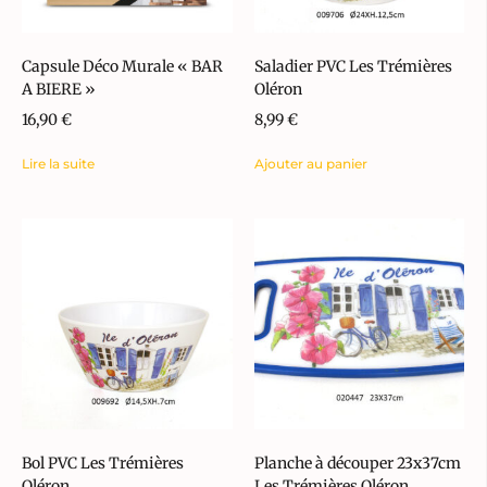
Capsule Déco Murale « BAR
Saladier PVC Les Trémières
A BIERE »
Oléron
16,90
€
8,99
€
Lire la suite
Ajouter au panier
Bol PVC Les Trémières
Planche à découper 23x37cm
Oléron
Les Trémières Oléron