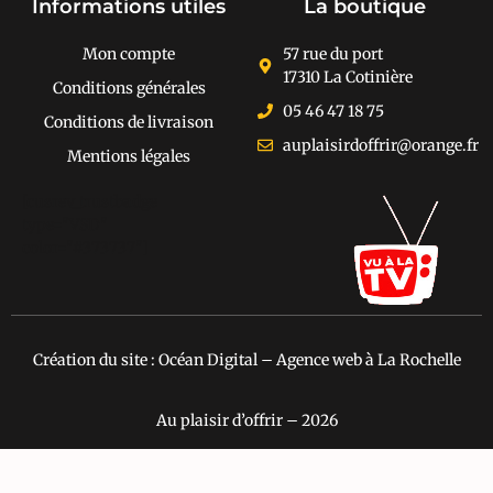
Informations utiles
La boutique
Mon compte
57 rue du port
17310 La Cotinière
Conditions générales
05 46 47 18 75
Conditions de livraison
auplaisirdoffrir@orange.fr
Mentions légales
[cusrev_trustbadge
type="VSD"
color="#373737"]
Création du site : Océan Digital – Agence web à La Rochelle
Au plaisir d’offrir – 2026