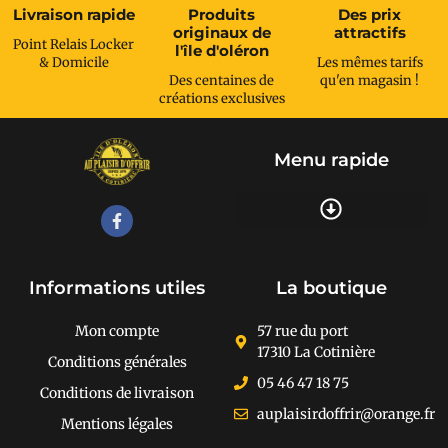
Livraison rapide
Produits
Des prix
originaux de
attractifs
Point Relais Locker
l'île d'oléron
& Domicile
Les mêmes tarifs
Des centaines de
qu'en magasin !
créations exclusives
Menu rapide
Recherche de produits
Informations utiles
La boutique
Mon compte
57 rue du port
17310 La Cotinière
Conditions générales
05 46 47 18 75
Conditions de livraison
auplaisirdoffrir@orange.fr
Mentions légales