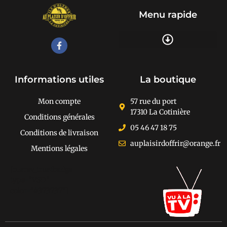
Menu rapide
Recherche de produits
Informations utiles
La boutique
Mon compte
57 rue du port
17310 La Cotinière
Conditions générales
05 46 47 18 75
Conditions de livraison
auplaisirdoffrir@orange.fr
Mentions légales
[cusrev_trustbadge
type="VSD"
color="#373737"]