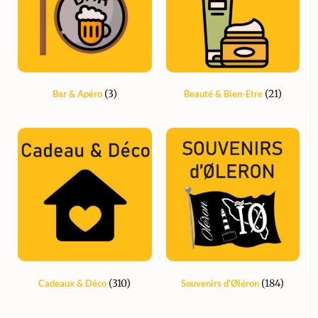
(3)
(21)
Bar & Apéro
Beauté & Bien-Etre
(310)
(184)
Cadeaux & Déco
Souvenirs d'Øléron