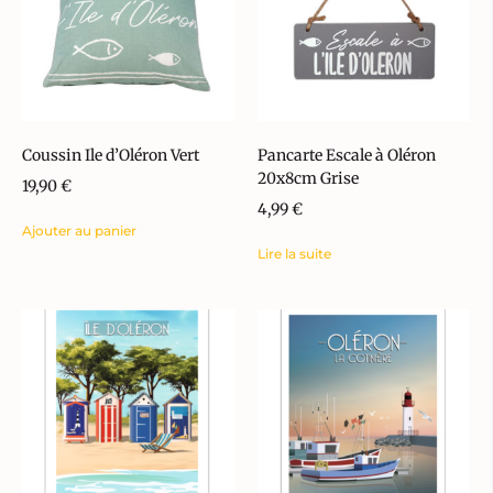
Coussin Ile d’Oléron Vert
Pancarte Escale à Oléron
20x8cm Grise
19,90
€
4,99
€
Ajouter au panier
Lire la suite