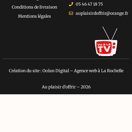
05 46 47 18 75
Conditions de livraison
auplaisirdoffrir@orange.fr
Mentions légales
[cusrev_trustbadge
type="VSD"
color="#373737"]
Création du site : Océan Digital – Agence web à La Rochelle
Au plaisir d’offrir – 2026