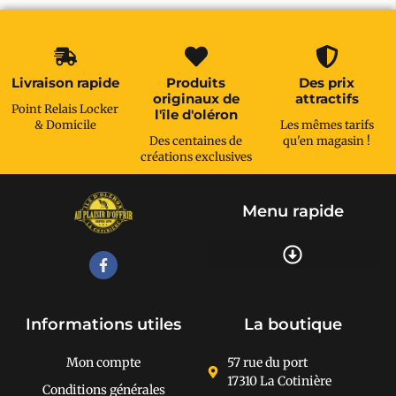
Livraison rapide
Produits
Des prix
originaux de
attractifs
Point Relais Locker
l'île d'oléron
& Domicile
Les mêmes tarifs
Des centaines de
qu'en magasin !
créations exclusives
Menu rapide
Recherche de produits
Informations utiles
La boutique
Mon compte
57 rue du port
17310 La Cotinière
Conditions générales