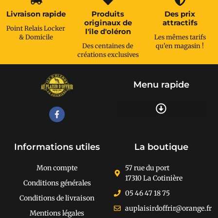
Livraison rapide
Produits
Des prix
originaux de
attractifs
Point Relais Locker
l'île d'oléron
& Domicile
Les mêmes tarifs
Des centaines de
qu'en magasin !
créations exclusives
Menu rapide
Recherche de produits
Informations utiles
La boutique
Mon compte
57 rue du port
17310 La Cotinière
Conditions générales
05 46 47 18 75
Conditions de livraison
auplaisirdoffrir@orange.fr
Mentions légales