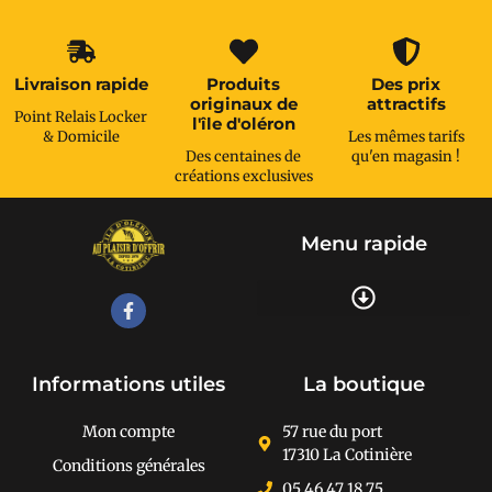
Livraison rapide
Produits
Des prix
originaux de
attractifs
Point Relais Locker
l'île d'oléron
& Domicile
Les mêmes tarifs
Des centaines de
qu'en magasin !
créations exclusives
Menu rapide
Recherche de produits
Informations utiles
La boutique
Mon compte
57 rue du port
17310 La Cotinière
Conditions générales
05 46 47 18 75