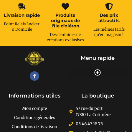
Livraison rapide
Produits
Des prix
originaux de
attractifs
Point Relais Locker
l'île d'oléron
& Domicile
Les mêmes tarifs
Des centaines de
qu'en magasin !
créations exclusives
Menu rapide
Recherche de produits
Informations utiles
La boutique
Mon compte
57 rue du port
17310 La Cotinière
Conditions générales
05 46 47 18 75
Conditions de livraison