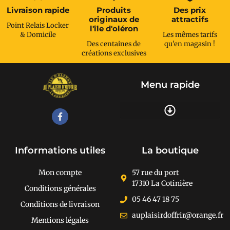
Livraison rapide
Produits
Des prix
originaux de
attractifs
Point Relais Locker
l'île d'oléron
& Domicile
Les mêmes tarifs
Des centaines de
qu'en magasin !
créations exclusives
Menu rapide
Recherche de produits
Informations utiles
La boutique
Mon compte
57 rue du port
17310 La Cotinière
Conditions générales
05 46 47 18 75
Conditions de livraison
auplaisirdoffrir@orange.fr
Mentions légales