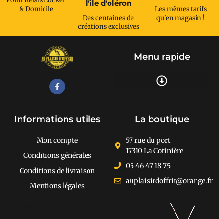
Point Relais Locker
l'île d'oléron
& Domicile
Les mêmes tarifs
Des centaines de
qu'en magasin !
créations exclusives
Menu rapide
Recherche de produits
Informations utiles
La boutique
Mon compte
57 rue du port
17310 La Cotinière
Conditions générales
05 46 47 18 75
Conditions de livraison
auplaisirdoffrir@orange.fr
Mentions légales
[cusrev_trustbadge
type="VSD"