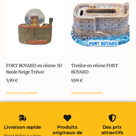
FORT BOYARD en résine 3D
Tirelire en résine FORT
Boule Neige Trésor
BOYARD
5,99
€
9,99
€
Ajouter au panier
Ajouter au panier
Livraison rapide
Produits
Des prix
originaux de
attractifs