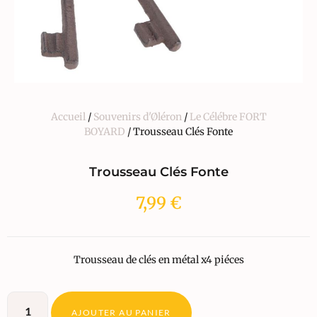
Accueil
/
Souvenirs d'Øléron
/
Le Célébre FORT
BOYARD
/ Trousseau Clés Fonte
Trousseau Clés Fonte
7,99
€
Trousseau de clés en métal x4 piéces
AJOUTER AU PANIER