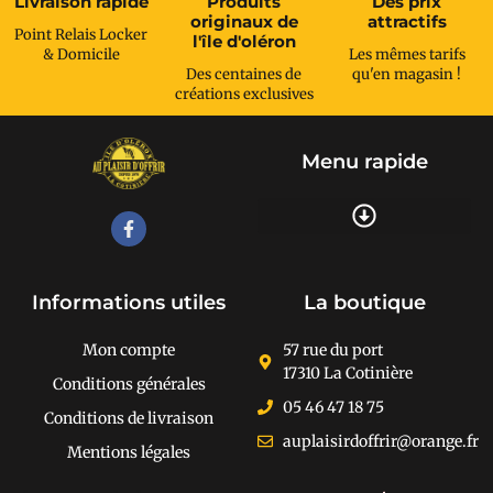
Livraison rapide
Produits
Des prix
originaux de
attractifs
Point Relais Locker
l'île d'oléron
& Domicile
Les mêmes tarifs
Des centaines de
qu'en magasin !
créations exclusives
Menu rapide
Recherche de produits
Informations utiles
La boutique
Mon compte
57 rue du port
17310 La Cotinière
Conditions générales
05 46 47 18 75
Conditions de livraison
auplaisirdoffrir@orange.fr
Mentions légales