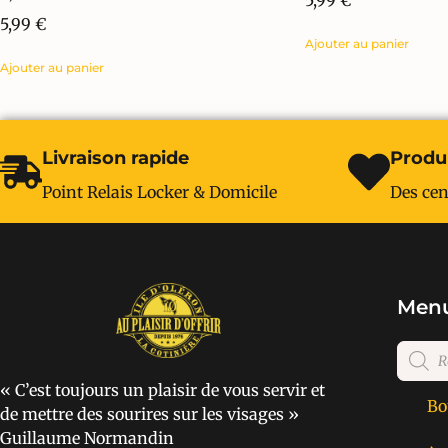
5,99
€
5,99
€
Ajouter au panier
Ajouter au panier
Livraison rapide
Produi
Point Relais Locker & Domicile
Des cen
Menu
« C’est toujours un plaisir de vous servir et
Bo
de mettre des sourires sur les visages »
Guillaume Normandin