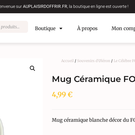
envenue sur
AUPLAISIRDOFFRIR.FR
, la boutique en ligne est ouverte !
Boutique
À propos
Mon comp
Accueil
/
Souvenirs d'Øléron
/
Le Célébre
Mug Céramique F
4,99
€
Mug céramique blanche décor du