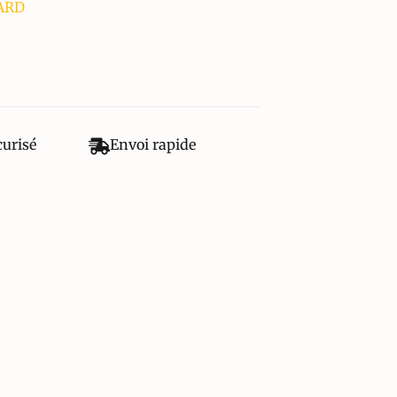
YARD
curisé
Envoi rapide