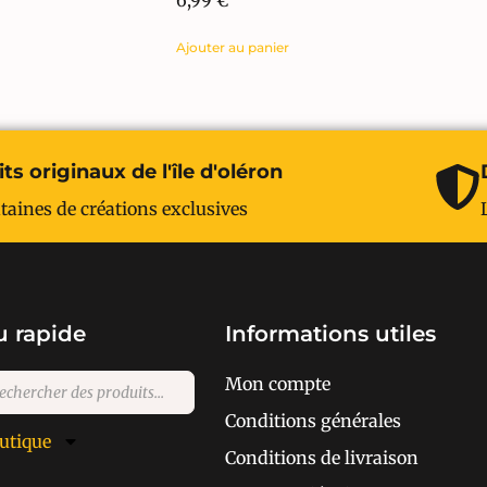
6,99
€
Ajouter au panier
ts originaux de l'île d'oléron
taines de créations exclusives
 rapide
Informations utiles
Mon compte
Conditions générales
utique
Conditions de livraison