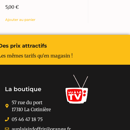
5,00
€
Ajouter au panier
Des prix attractifs
Les mêmes tarifs qu'en magasin !
La boutique
57 rue du port
17310 La Cotinière
05 46 47 18 75
auplaisirdoffrir@orange.fr