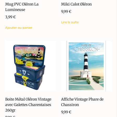
Mug PVC Oléron La
Miki Calot Øléron
Lumineuse
9,99
€
3,99
€
Lire la suite
Ajouter au panier
Boite Métal Oléron Vintage
Affiche Vintage Phare de
avec Galettes Charentaises
Chassiron
260gr
9,99
€