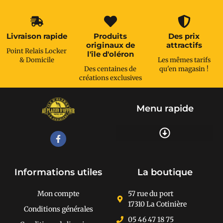
Livraison rapide
Produits
Des prix
originaux de
attractifs
Point Relais Locker
l'île d'oléron
& Domicile
Les mêmes tarifs
Des centaines de
qu'en magasin !
créations exclusives
Menu rapide
Recherche de produits
Informations utiles
La boutique
Mon compte
57 rue du port
17310 La Cotinière
Conditions générales
05 46 47 18 75