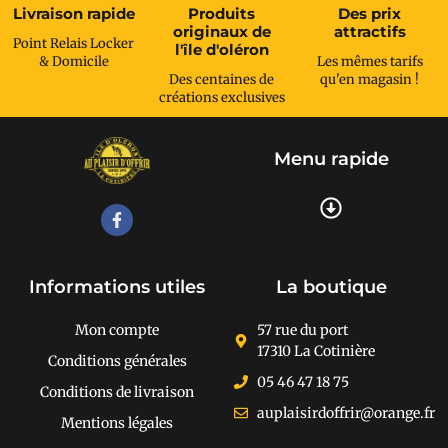
Livraison rapide
Produits
Des prix
originaux de
attractifs
Point Relais Locker
l'île d'oléron
& Domicile
Les mêmes tarifs
Des centaines de
qu'en magasin !
créations exclusives
Menu rapide
Recherche de produits
Informations utiles
La boutique
Mon compte
57 rue du port
17310 La Cotinière
Conditions générales
05 46 47 18 75
Conditions de livraison
auplaisirdoffrir@orange.fr
Mentions légales