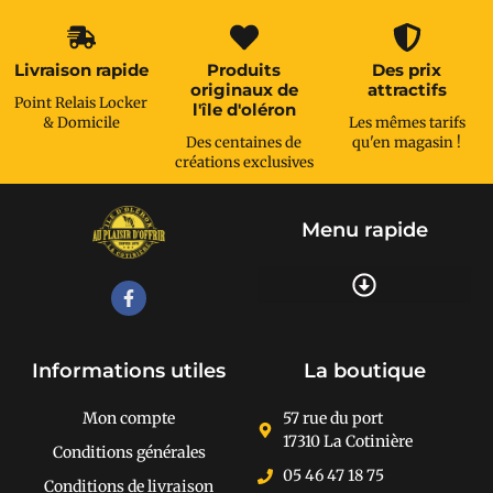
Livraison rapide
Produits
Des prix
originaux de
attractifs
Point Relais Locker
l'île d'oléron
& Domicile
Les mêmes tarifs
Des centaines de
qu'en magasin !
créations exclusives
Menu rapide
Recherche de produits
Informations utiles
La boutique
Mon compte
57 rue du port
17310 La Cotinière
Conditions générales
05 46 47 18 75
Conditions de livraison