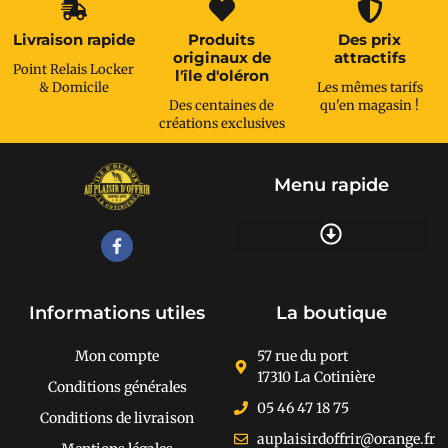
Livraison rapide
Produits
Des prix
originaux de
attractifs
Point Relais Locker
l'île d'oléron
& Domicile
Les mêmes tarifs
Des centaines de
qu'en magasin !
créations exclusives
Menu rapide
Recherche de produits
Informations utiles
La boutique
Mon compte
57 rue du port
17310 La Cotinière
Conditions générales
05 46 47 18 75
Conditions de livraison
auplaisirdoffrir@orange.fr