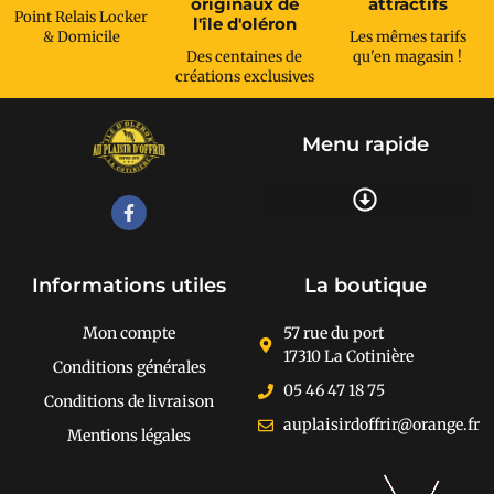
originaux de
attractifs
Point Relais Locker
l'île d'oléron
& Domicile
Les mêmes tarifs
Des centaines de
qu'en magasin !
créations exclusives
Menu rapide
Recherche de produits
Informations utiles
La boutique
Mon compte
57 rue du port
17310 La Cotinière
Conditions générales
05 46 47 18 75
Conditions de livraison
auplaisirdoffrir@orange.fr
Mentions légales
[cusrev_trustbadge