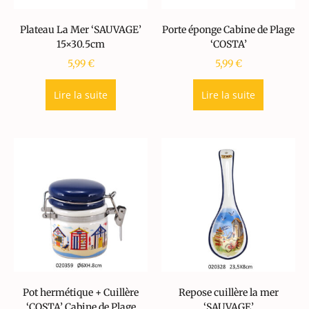
Plateau La Mer ‘SAUVAGE’
Porte éponge Cabine de Plage
15×30.5cm
‘COSTA’
5,99
€
5,99
€
Lire la suite
Lire la suite
Pot hermétique + Cuillère
Repose cuillère la mer
‘COSTA’ Cabine de Plage
‘SAUVAGE’