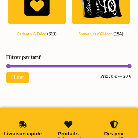
(310)
(184)
Cadeaux & Déco
Souvenirs d'Øléron
Filtrer par tarif
Prix :
0 €
—
20 €
Filtrer
Livraison rapide
Produits
Des prix