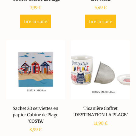
7,99
€
5,49
€
Lire la suite
Lire la suite
Sachet 20 serviettes en
Tisanière Coffret
papier Cabine de Plage
‘DESTINATION LA PLAGE’
‘COSTA’
11,90
€
3,99
€