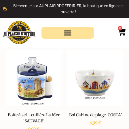
Bienvenue sur
AUPLAISIRDOFFRIR.FR
, la boutique en ligne est
ouverte !
0
Recherche de produits
Boite à sel + cuillère La Mer
Bol Cabine de plage ‘COSTA’
‘SAUVAGE’
6,99
€