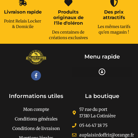
Livraison rapide
Produits
Des prix
originaux de
attractifs
Point Relais Locker
l'île d'oléron
& Domicile
Les mêmes tarifs
Des centaines de
qu'en magasin !
créations exclusives
Menu rapide
Recherche de produits
Informations utiles
La boutique
Mon compte
57 rue du port
17310 La Cotinière
Conditions générales
05 46 47 18 75
Conditions de livraison
auplaisirdoffrir@orange.fr
Mentions légales