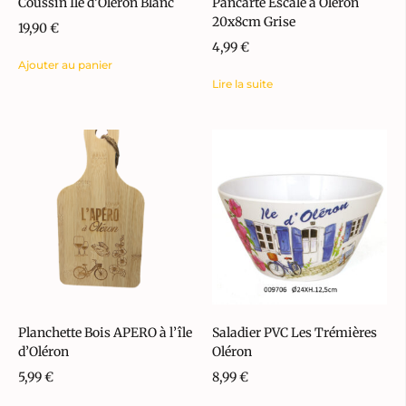
Coussin Ile d’Oléron Blanc
Pancarte Escale à Oléron
20x8cm Grise
19,90
€
4,99
€
Ajouter au panier
Lire la suite
Planchette Bois APERO à l’île
Saladier PVC Les Trémières
d’Oléron
Oléron
5,99
€
8,99
€