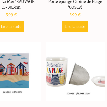
u La Mer ‘SAUVAGE’
Porte éponge Cabine de Plage
15×30.5cm
‘COSTA’
5,99
€
5,99
€
Lire la suite
Lire la suite