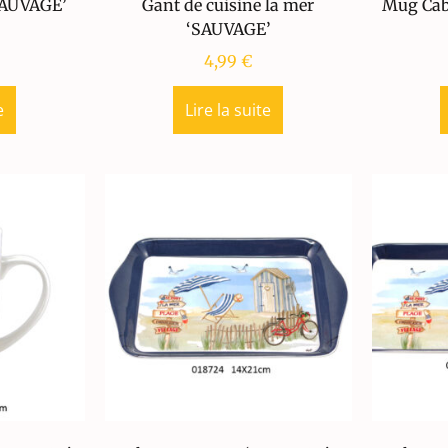
SAUVAGE’
Gant de cuisine la mer
Mug Cab
‘SAUVAGE’
4,99
€
e
Lire la suite