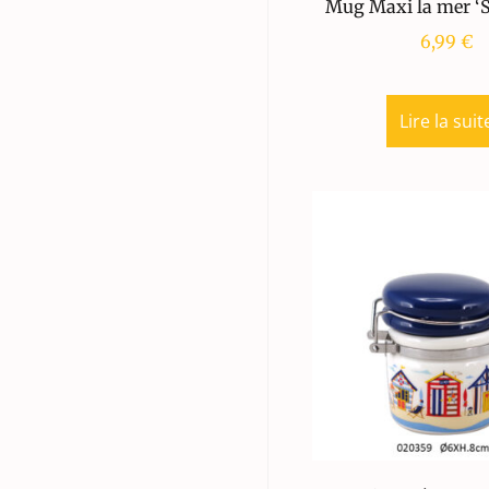
Mug Maxi la mer 
6,99
€
Lire la suit