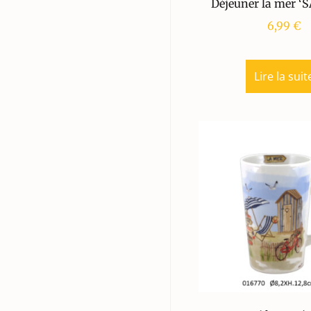
Déjeuner la mer ‘
6,99
€
Lire la suit