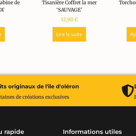
Cabine de
Tisanière Coffret la mer
Torcho
A’
‘SAUVAGE’
12,90
€
e
Lire la suite
Aj
ts originaux de l'île d'oléron
taines de créations exclusives
 rapide
Informations utiles