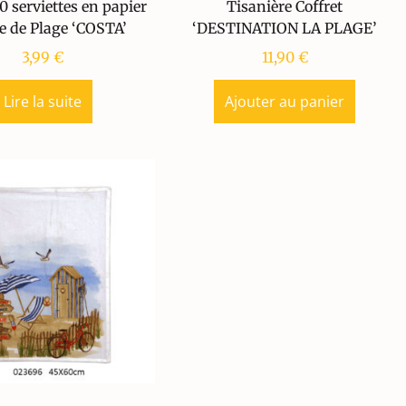
0 serviettes en papier
Tisanière Coffret
e de Plage ‘COSTA’
‘DESTINATION LA PLAGE’
3,99
€
11,90
€
Lire la suite
Ajouter au panier