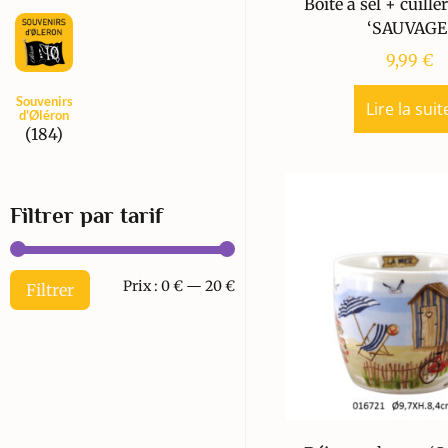
Boite à sel + cuill
‘SAUVAGE
9,99
€
Souvenirs
Lire la suit
d'Øléron
(184)
Filtrer par tarif
Prix :
0 €
—
20 €
Filtrer