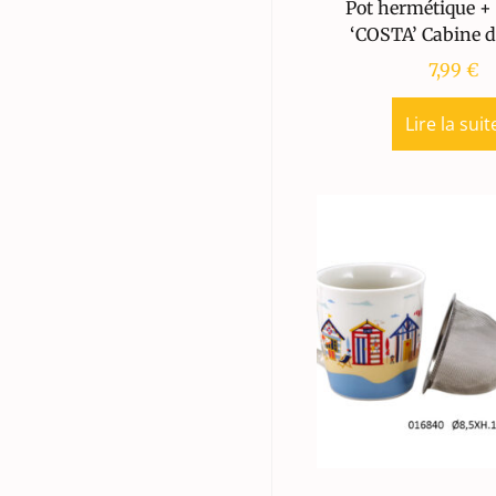
Pot hermétique + 
‘COSTA’ Cabine d
7,99
€
Lire la suit