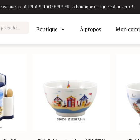
envenue sur
AUPLAISIRDOFFRIR.FR
, la boutique en ligne est ouverte !
Boutique
À propos
Mon comp