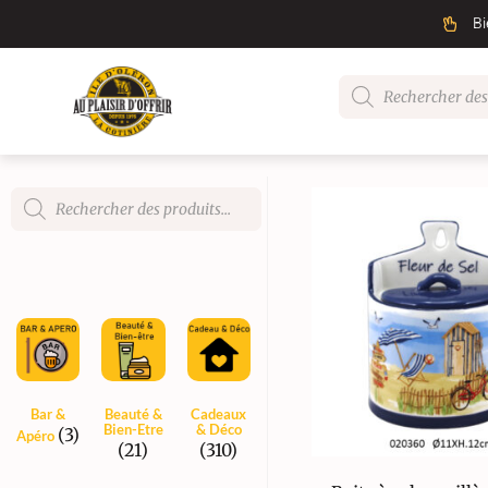
Bi
Bar &
Beauté &
Cadeaux
Bien-Etre
& Déco
(3)
Apéro
(21)
(310)