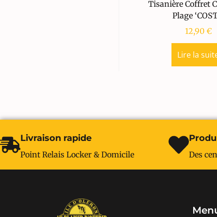
Tisanière Coffret 
Plage ‘COST
12,90
€
Lire la suit
Livraison rapide
Produi
Point Relais Locker & Domicile
Des cen
Menu