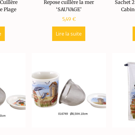
Cuillère
Repose cuillère la mer
Sachet 2
e Plage
‘SAUVAGE’
Cabin
5,49
€
e
Lire la suite