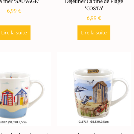
la mer ‘SAUVAGE’
Déjeuner Cabine de Plage
‘COSTA’
6,99
€
6,99
€
Lire la suite
Lire la suite