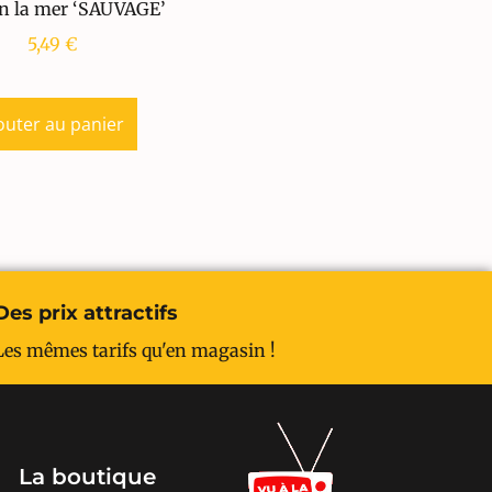
n la mer ‘SAUVAGE’
5,49
€
outer au panier
Des prix attractifs
Les mêmes tarifs qu'en magasin !
La boutique