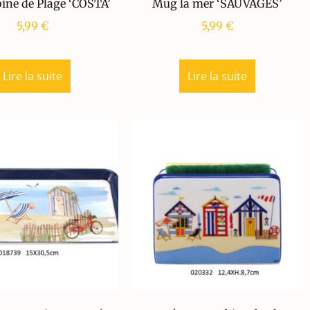
ine de Plage ‘COSTA’
Mug la mer ‘SAUVAGES’
5,99
€
5,99
€
Lire la suite
Lire la suite