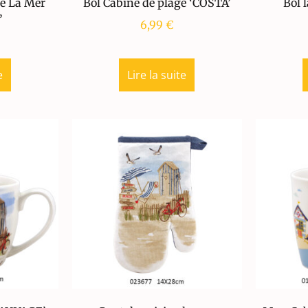
ère La Mer
Bol Cabine de plage ‘COSTA’
Bol 
’
6,99
€
e
Lire la suite