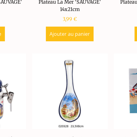
‘SAUVAGE’
Plateau La Mer ‘SAUVAGE’
Platea
14x21cm
3,99
€
e
Ajouter au panier