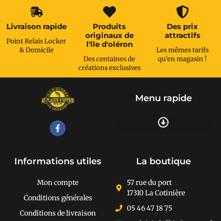
Livraison rapide
Produits
Des prix
originaux de
attractifs
Point Relais Locker
l'île d'oléron
& Domicile
Les mêmes tarifs
Des centaines de
qu'en magasin !
créations exclusives
Menu rapide
Recherche de produits
Informations utiles
La boutique
Mon compte
57 rue du port
17310 La Cotinière
Conditions générales
05 46 47 18 75
Conditions de livraison