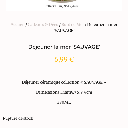
Accueil
/
Cadeaux & Déco
/
Bord de Mer
/ Déjeuner la mer
‘SAUVAGE’
Déjeuner la mer ‘SAUVAGE’
6,99
€
Déjeuner céramique collection « SAUVAGE »
Dimensions Diam9.7 x 8.4cm
380ML
Rupture de stock