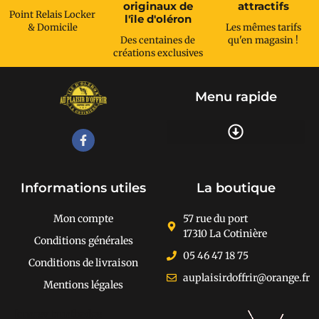
originaux de
attractifs
Point Relais Locker
l'île d'oléron
& Domicile
Les mêmes tarifs
Des centaines de
qu'en magasin !
créations exclusives
Menu rapide
Recherche de produits
Informations utiles
La boutique
Mon compte
57 rue du port
17310 La Cotinière
Conditions générales
05 46 47 18 75
Conditions de livraison
auplaisirdoffrir@orange.fr
Mentions légales
[cusrev_trustbadge