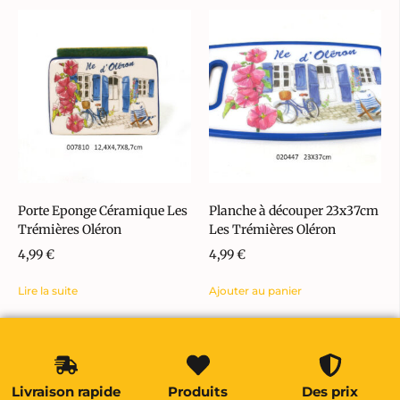
Porte Eponge Céramique Les
Planche à découper 23x37cm
Trémières Oléron
Les Trémières Oléron
4,99
€
4,99
€
Lire la suite
Ajouter au panier
Livraison rapide
Produits
Des prix