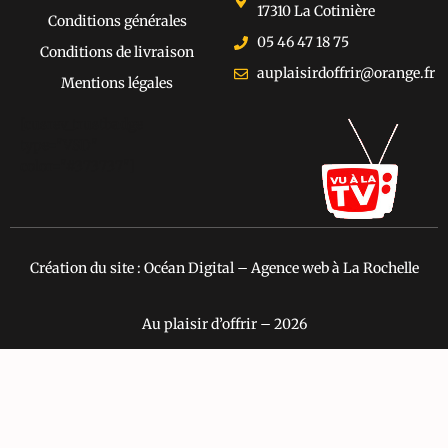
17310 La Cotinière
Conditions générales
05 46 47 18 75
Conditions de livraison
auplaisirdoffrir@orange.fr
Mentions légales
[cusrev_trustbadge
type="VSD"
color="#373737"]
Création du site : Océan Digital – Agence web à La Rochelle
Au plaisir d’offrir – 2026