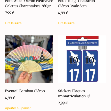
Boite Métal Oléron Fleur avec
Boule Neige Chassiron
Galettes Charentaises 260gr
Oléron Ovale 8cm
7,99
€
4,99
€
Lire la suite
Lire la suite
Eventail Bambou Oléron
Stickers Plaques
Immatriculation IØ
4,99
€
2,99
€
Ajouter au panier