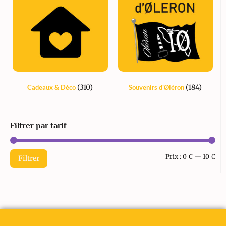
(310)
(184)
Cadeaux & Déco
Souvenirs d'Øléron
Filtrer par tarif
Prix :
0 €
—
10 €
Filtrer