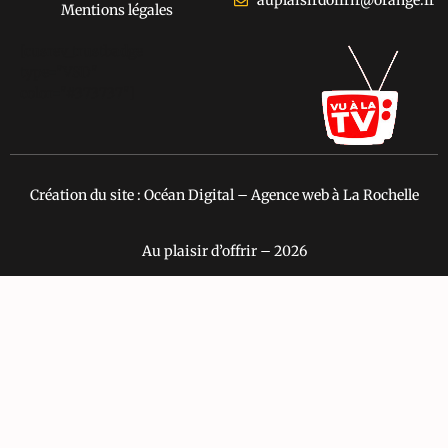
auplaisirdoffrir@orange.fr
Mentions légales
[cusrev_trustbadge
type="VSD"
color="#373737"]
Création du site : Océan Digital – Agence web à La Rochelle
Au plaisir d’offrir – 2026