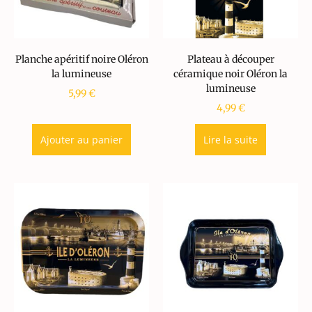
Planche apéritif noire Oléron
Plateau à découper
la lumineuse
céramique noir Oléron la
lumineuse
5,99
€
4,99
€
Ajouter au panier
Lire la suite