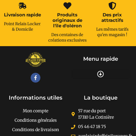
Livraison rapide
Produits
Des prix
originaux de
attractifs
Point Relais Locker
l'île d'oléron
& Domicile
Les mêmes tarifs
Des centaines de
qu'en magasin !
créations exclusives
Menu rapide
Recherche de produits
Informations utiles
La boutique
Mon compte
57 rue du port
17310 La Cotinière
Conditions générales
05 46 47 18 75
Conditions de livraison