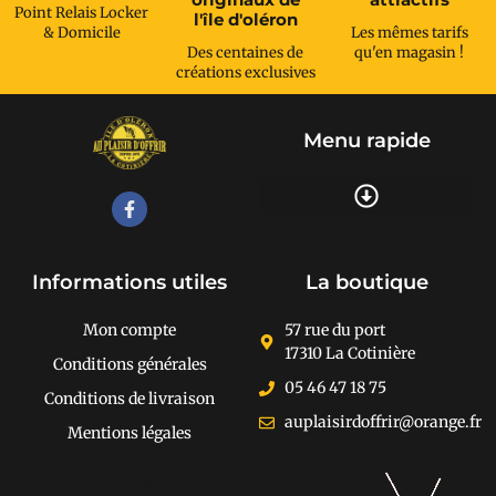
Point Relais Locker
l'île d'oléron
& Domicile
Les mêmes tarifs
Des centaines de
qu'en magasin !
créations exclusives
Menu rapide
Recherche de produits
Informations utiles
La boutique
Mon compte
57 rue du port
17310 La Cotinière
Conditions générales
05 46 47 18 75
Conditions de livraison
auplaisirdoffrir@orange.fr
Mentions légales
[cusrev_trustbadge