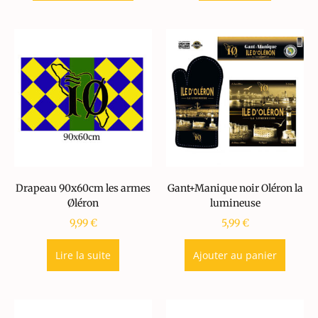
Drapeau 90x60cm les armes
Gant+Manique noir Oléron la
Øléron
lumineuse
9,99
€
5,99
€
Lire la suite
Ajouter au panier