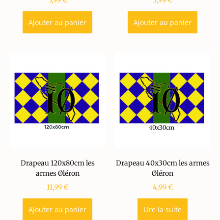
5,99
€
3,99
€
Ajouter au panier
Ajouter au panier
Drapeau 120x80cm les
Drapeau 40x30cm les armes
armes Øléron
Øléron
11,99
€
4,99
€
Ajouter au panier
Lire la suite