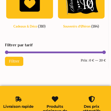
(310)
(184)
Cadeaux & Déco
Souvenirs d'Øléron
Filtrer par tarif
Prix :
0 €
—
20 €
Filtrer
Livraison rapide
Produits
Des prix
originaux de
attractifs