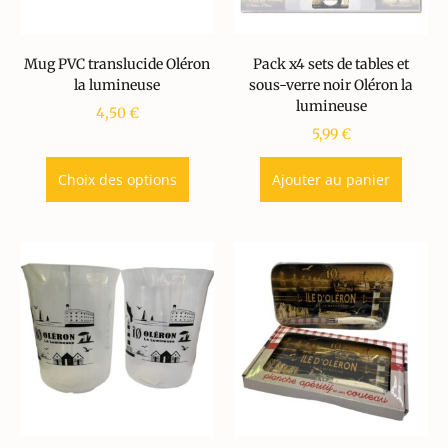
Mug PVC translucide Oléron
Pack x4 sets de tables et
la lumineuse
sous-verre noir Oléron la
lumineuse
4,50
€
5,99
€
Choix des options
Ajouter au panier