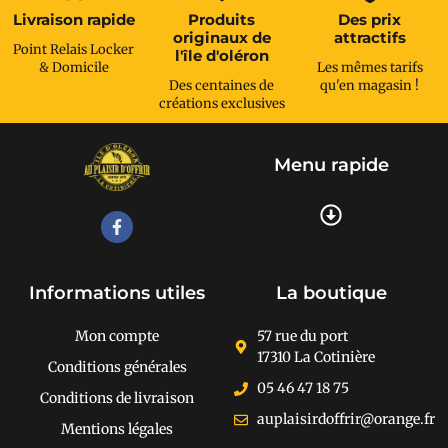
Livraison rapide
Produits
Des prix
originaux de
attractifs
Point Relais Locker
l'île d'oléron
& Domicile
Les mêmes tarifs
Des centaines de
qu'en magasin !
créations exclusives
Menu rapide
Recherche de produits
Informations utiles
La boutique
Mon compte
57 rue du port
17310 La Cotinière
Conditions générales
05 46 47 18 75
Conditions de livraison
auplaisirdoffrir@orange.fr
Mentions légales