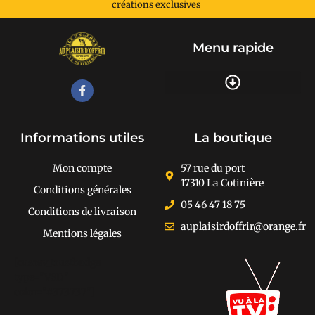
créations exclusives
Menu rapide
Recherche de produits
Informations utiles
La boutique
Mon compte
57 rue du port
17310 La Cotinière
Conditions générales
05 46 47 18 75
Conditions de livraison
auplaisirdoffrir@orange.fr
Mentions légales
[cusrev_trustbadge
type="VSD"
color="#373737"]