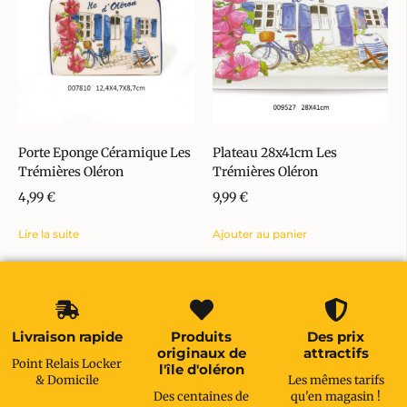
Porte Eponge Céramique Les
Plateau 28x41cm Les
Trémières Oléron
Trémières Oléron
4,99
€
9,99
€
Lire la suite
Ajouter au panier
Livraison rapide
Produits
Des prix
originaux de
attractifs
Point Relais Locker
l'île d'oléron
& Domicile
Les mêmes tarifs
Des centaines de
qu'en magasin !