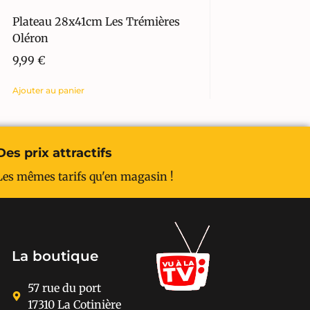
Plateau 28x41cm Les Trémières
Oléron
9,99
€
Ajouter au panier
Des prix attractifs
Les mêmes tarifs qu'en magasin !
La boutique
57 rue du port
17310 La Cotinière