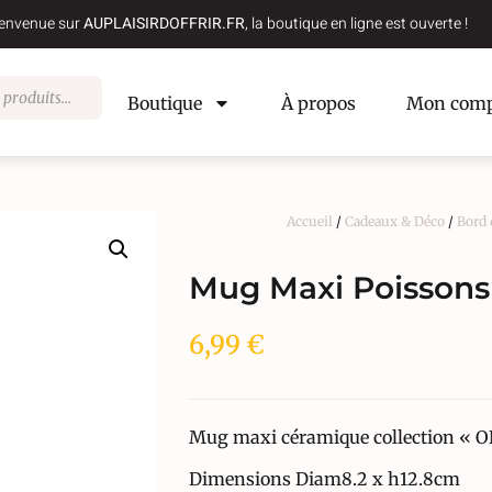
envenue sur
AUPLAISIRDOFFRIR.FR
, la boutique en ligne est ouverte !
Boutique
À propos
Mon comp
Accueil
/
Cadeaux & Déco
/
Bord 
Mug Maxi Poissons
6,99
€
Mug maxi céramique collection « 
Dimensions Diam8.2 x h12.8cm