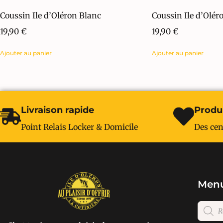
Coussin Ile d’Oléron Blanc
Coussin Ile d’Olér
19,90
€
19,90
€
Ajouter au panier
Ajouter au panier
Livraison rapide
Produi
Point Relais Locker & Domicile
Des cen
Menu