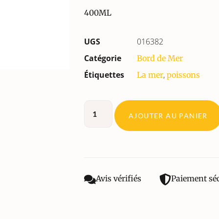
400ML
UGS
016382
Catégorie
Bord de Mer
Étiquettes
,
La mer
poissons
AJOUTER AU PANIER
Avis vérifiés
Paiement sé