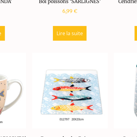
ONDA’
Bol poissons ‘SARLIGNES’
Cendrie
6,99
€
e
Lire la suite