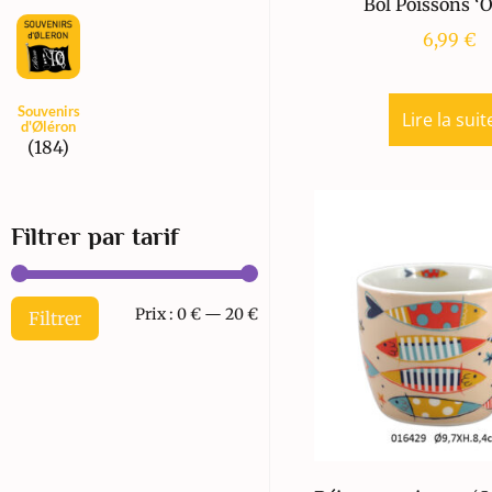
Bol Poissons ‘
6,99
€
Souvenirs
Lire la suit
d'Øléron
(184)
Filtrer par tarif
Prix :
0 €
—
20 €
Filtrer