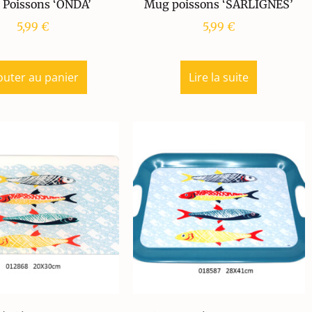
Poissons ‘ONDA’
Mug poissons ‘SARLIGNES’
5,99
€
5,99
€
outer au panier
Lire la suite