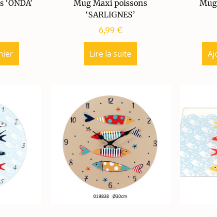
s ‘ONDA’
Mug Maxi poissons
Mug 
‘SARLIGNES’
6,99
€
nier
Lire la suite
Aj