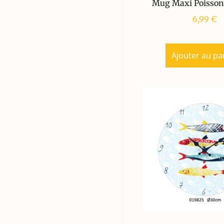
Mug Maxi Poisson
6,99
€
Ajouter au pa