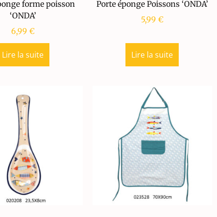
ponge forme poisson
Porte éponge Poissons ‘ONDA’
‘ONDA’
5,99
€
6,99
€
Lire la suite
Lire la suite