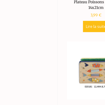
Plateau Poissons
14x21cm
3,99
€
Lire la suit