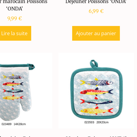
r marocain Poissons
Déjeuner Poissons ‘ONDA’
‘ONDA’
6,99
€
9,99
€
Lire la suite
Ajouter au panier