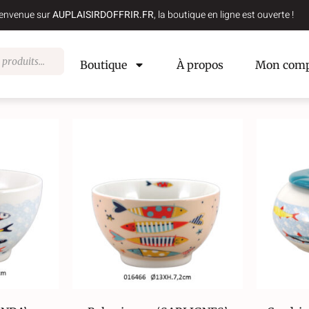
envenue sur
AUPLAISIRDOFFRIR.FR
, la boutique en ligne est ouverte !
Boutique
À propos
Mon comp