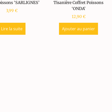
oissons ‘SARLIGNES’
Tisanière Coffret Poissons
‘ONDA’
3,99
€
12,90
€
Lire la suite
Ajouter au panier