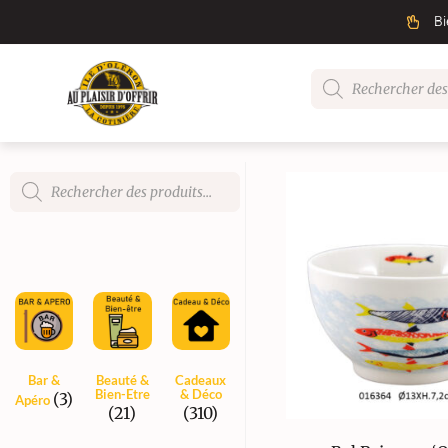
Bi
Bar &
Beauté &
Cadeaux
Bien-Etre
& Déco
(3)
Apéro
(21)
(310)