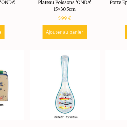
 ‘ONDA’
Plateau Poissons ‘ONDA’
Porte E
15×30.5cm
5,99
€
e
Ajouter au panier