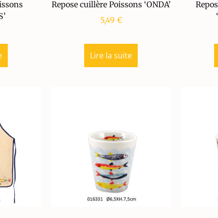
issons
Repose cuillère Poissons ‘ONDA’
Repos
S’
5,49
€
e
Lire la suite