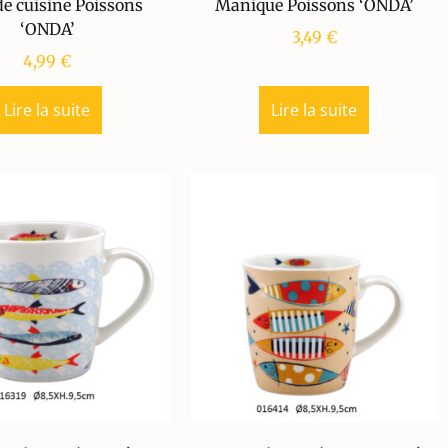
e cuisine Poissons
Manique Poissons ‘ONDA’
‘ONDA’
3,49
€
4,99
€
Lire la suite
Lire la suite