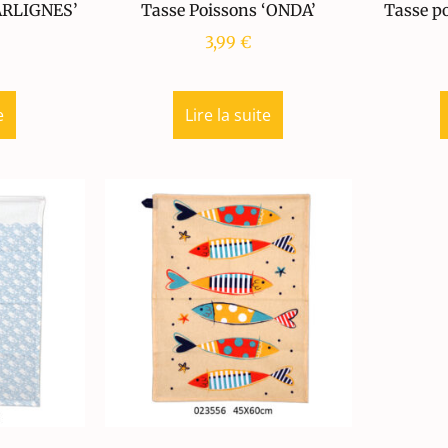
SARLIGNES’
Tasse Poissons ‘ONDA’
Tasse p
3,99
€
e
Lire la suite