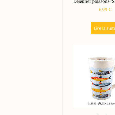
Déjeuner poissons ‘
6,99
€
Lire la suit