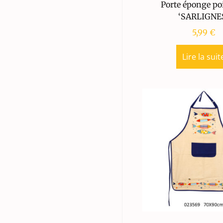
Porte éponge po
‘SARLIGNE
5,99
€
Lire la suit