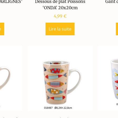
SARLIGNES’
Dessous de plat Poissons
Gant d
‘ONDA’ 20x20cm
4,99
€
e
Lire la suite