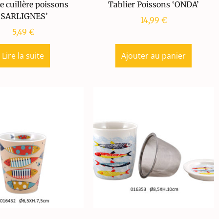
e cuillère poissons
Tablier Poissons ‘ONDA’
‘SARLIGNES’
14,99
€
5,49
€
Lire la suite
Ajouter au panier