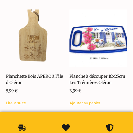
Planchette Bois APERO à l’île
Planche à découper 16x25cm
d’Oléron
Les Trémières Oléron
5,99
€
3,99
€
Lire la suite
Ajouter au panier