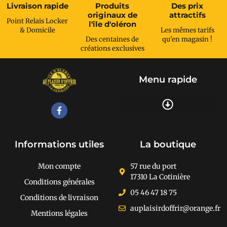
Livraison rapide
Produits
Des prix
originaux de
attractifs
Point Relais Locker
l'île d'oléron
& Domicile
Les mêmes tarifs
Des centaines de
qu'en magasin !
créations exclusives
Menu rapide
Recherche de produits
Informations utiles
La boutique
Mon compte
57 rue du port
17310 La Cotinière
Conditions générales
05 46 47 18 75
Conditions de livraison
auplaisirdoffrir@orange.fr
Mentions légales