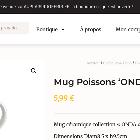
envenue sur
AUPLAISIRDOFFRIR.FR
, la boutique en ligne est ouverte !
Boutique
À propos
Mon comp
Accueil
/
Cadeaux & Déco
/
Bo
Mug Poissons ‘ON
5,99
€
Mug céramique collection « ONDA »
Dimensions Diam8.5 x h9.5cm