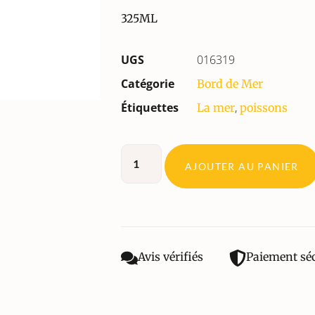
325ML
UGS
016319
Catégorie
Bord de Mer
Étiquettes
,
La mer
poissons
AJOUTER AU PANIER
Avis vérifiés
Paiement sé