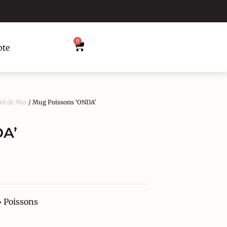
0
te
rd de Mer
/ Mug Poissons ‘ONDA’
DA’
 Poissons