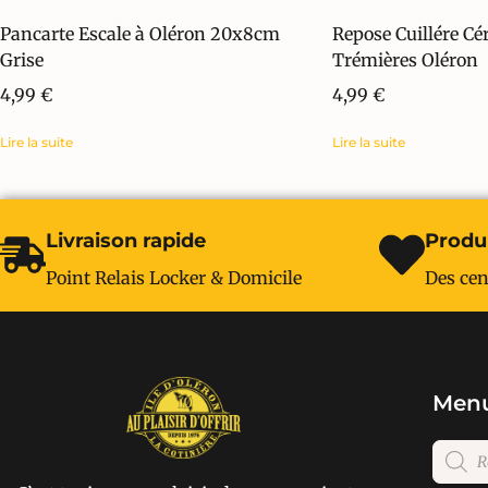
Pancarte Escale à Oléron 20x8cm
Repose Cuillére C
Grise
Trémières Oléron
4,99
€
4,99
€
Lire la suite
Lire la suite
Livraison rapide
Produi
Point Relais Locker & Domicile
Des cen
Menu