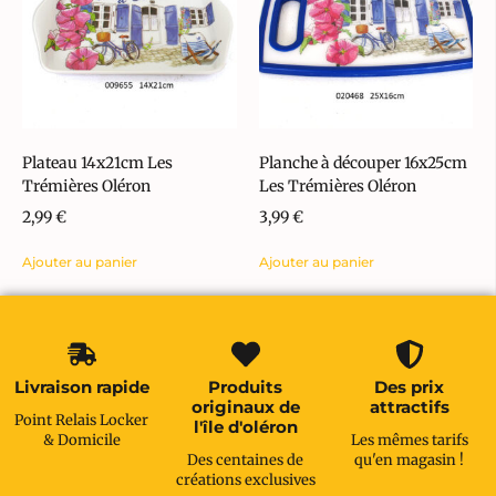
Plateau 14x21cm Les
Planche à découper 16x25cm
Trémières Oléron
Les Trémières Oléron
2,99
€
3,99
€
Ajouter au panier
Ajouter au panier
Livraison rapide
Produits
Des prix
originaux de
attractifs
Point Relais Locker
l'île d'oléron
& Domicile
Les mêmes tarifs
Des centaines de
qu'en magasin !
créations exclusives