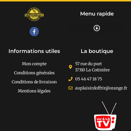
Menu rapide
Recherche de produits
Informations utiles
La boutique
Mon compte
57 rue du port
17310 La Cotinière
Conditions générales
05 46 47 18 75
Conditions de livraison
auplaisirdoffrir@orange.fr
Mentions légales
[cusrev_trustbadge
type="VSD"
color="#373737"]