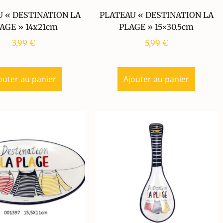
 « DESTINATION LA
PLATEAU « DESTINATION LA
AGE » 14x21cm
PLAGE » 15×30.5cm
3,99
€
5,99
€
outer au panier
Ajouter au panier