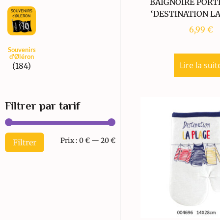
BAIGNOIRE PORT
‘DESTINATION LA
6,99
€
Souvenirs
d'Øléron
Lire la suit
(184)
Filtrer par tarif
Prix :
0 €
—
20 €
Filtrer