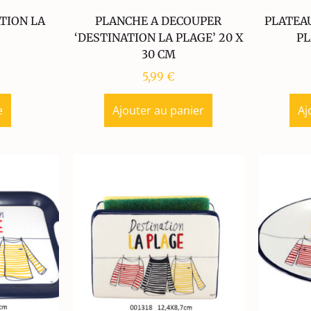
ATION LA
PLANCHE A DECOUPER
PLATEAU
‘DESTINATION LA PLAGE’ 20 X
PL
30 CM
5,99
€
e
Ajouter au panier
Aj