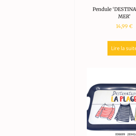
Pendule ‘DESTIN
MER’
14,99
€
Lire la suit