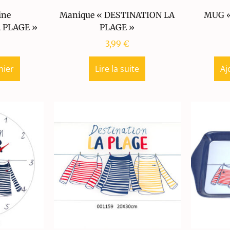
ine
Manique « DESTINATION LA
MUG «
 PLAGE »
PLAGE »
3,99
€
nier
Lire la suite
Aj