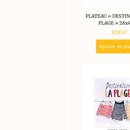
PLATEAU « DESTIN
PLAGE » 28x
11,90
€
Ajouter au pa