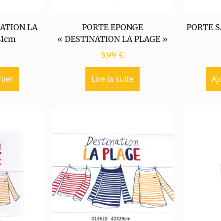
ATION LA
PORTE EPONGE
PORTE S
41cm
« DESTINATION LA PLAGE »
5,99
€
nier
Lire la suite
Aj