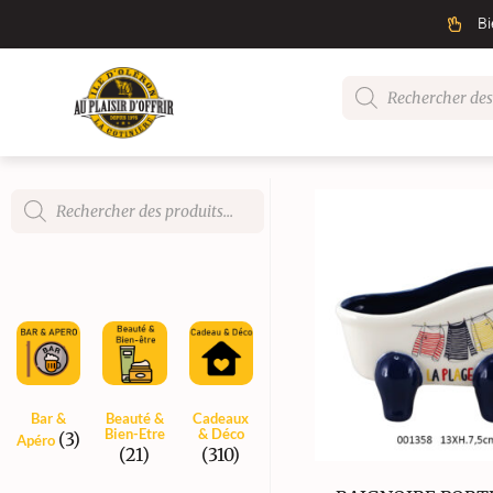
Bi
Bar &
Beauté &
Cadeaux
Bien-Etre
& Déco
(3)
Apéro
(21)
(310)