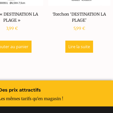
 « DESTINATION LA
Torchon ‘DESTINATION LA
PLAGE »
PLAGE’
3,99
€
5,99
€
outer au panier
Lire la suite
Des prix attractifs
Les mêmes tarifs qu'en magasin !