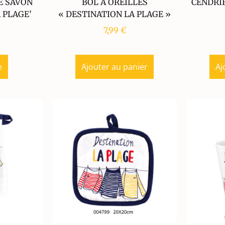
E SAVON
BOL A OREILLES
CENDRIE
 PLAGE’
« DESTINATION LA PLAGE »
7,99
€
e
Ajouter au panier
Aj