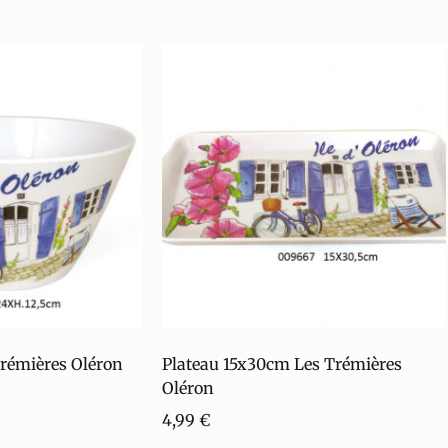
Trémières Oléron
Plateau 15x30cm Les Trémières
Oléron
4,99
€