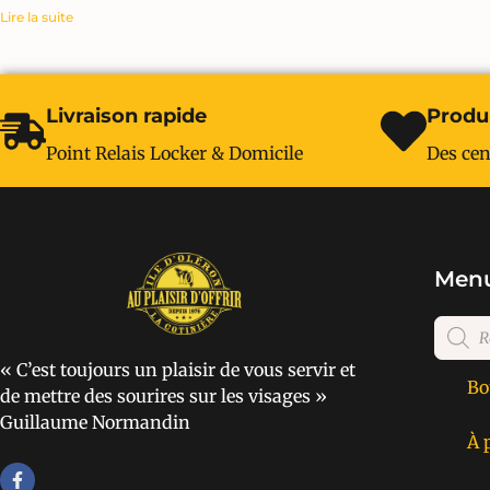
Lire la suite
Livraison rapide
Produi
Point Relais Locker & Domicile
Des cen
Menu
« C’est toujours un plaisir de vous servir et
Bo
de mettre des sourires sur les visages »
Guillaume Normandin
À 