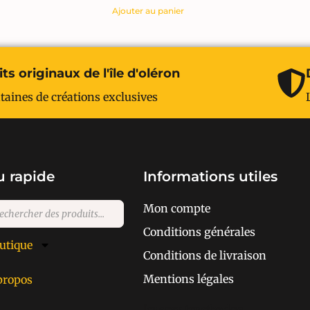
Ajouter au panier
ts originaux de l'île d'oléron
taines de créations exclusives
 rapide
Informations utiles
Mon compte
Conditions générales
utique
Conditions de livraison
Mentions légales
propos
[cusrev_trustbadge