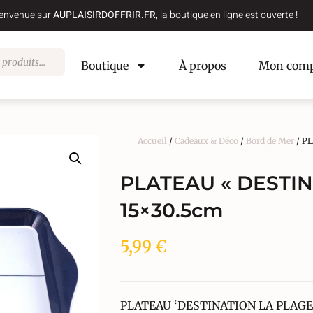
envenue sur
AUPLAISIRDOFFRIR.FR
, la boutique en ligne est ouverte !
Boutique
À propos
Mon comp
Accueil
/
Cadeaux & Déco
/
Bord de Mer
/ PL
PLATEAU « DESTIN
15×30.5cm
5,99
€
PLATEAU ‘DESTINATION LA PLAGE’ 