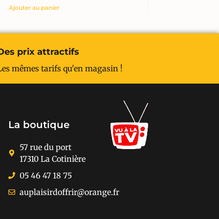
Ajouter au panier
Des prix attractifs
Les mêmes tarifs qu'en magasin !
La boutique
57 rue du port
17310 La Cotinière
05 46 47 18 75
auplaisirdoffrir@orange.fr