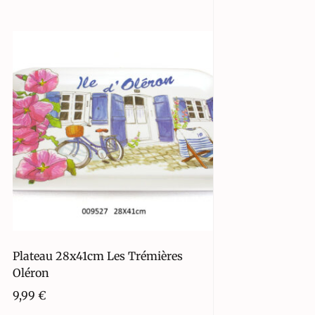
Plateau 28x41cm Les Trémières
Oléron
9,99
€