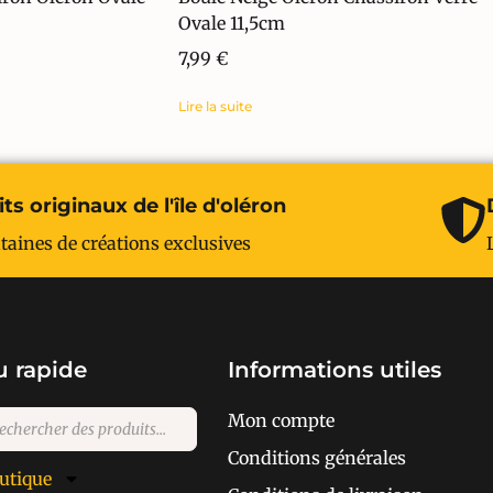
Ovale 11,5cm
7,99
€
Lire la suite
ts originaux de l'île d'oléron
taines de créations exclusives
 rapide
Informations utiles
Mon compte
Conditions générales
utique