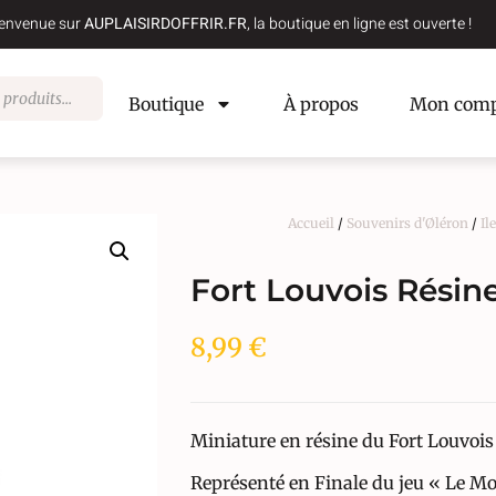
envenue sur
AUPLAISIRDOFFRIR.FR
, la boutique en ligne est ouverte !
Boutique
À propos
Mon comp
Accueil
/
Souvenirs d'Øléron
/
Il
Fort Louvois Résin
8,99
€
Miniature en résine du Fort Louvois
Représenté en Finale du jeu « Le M