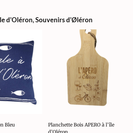
Ile d'Oléron
,
Souvenirs d'Øléron
on Bleu
Planchette Bois APERO à l’île
d’Oléron