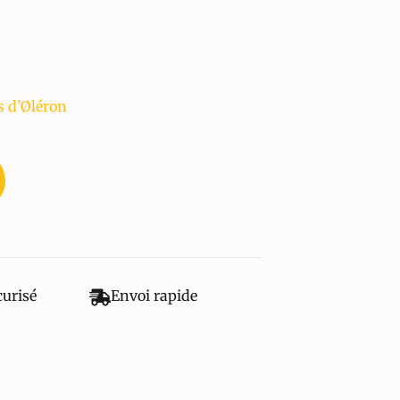
s d'Øléron
curisé
Envoi rapide