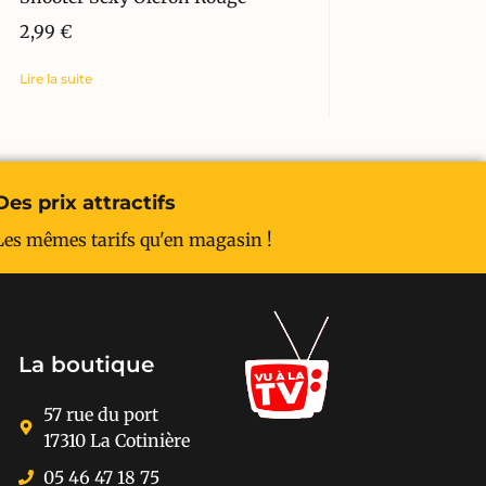
2,99
€
Lire la suite
Des prix attractifs
Les mêmes tarifs qu'en magasin !
La boutique
57 rue du port
17310 La Cotinière
05 46 47 18 75