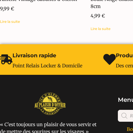
8cm
9,99
€
4,99
€
Lire la suite
Lire la suite
Livraison rapide
Produi
Point Relais Locker & Domicile
Des cen
Menu
« C’est toujours un plaisir de vous servir et
Bo
de mettre des sourires sur les visages »