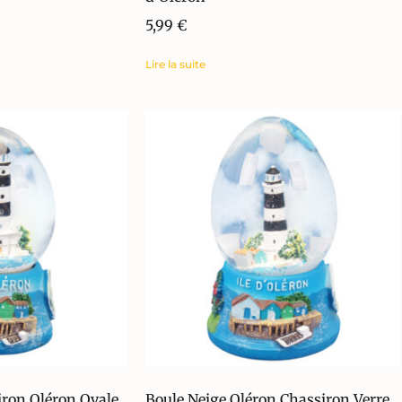
5,99
€
Lire la suite
iron Oléron Ovale
Boule Neige Oléron Chassiron Verre