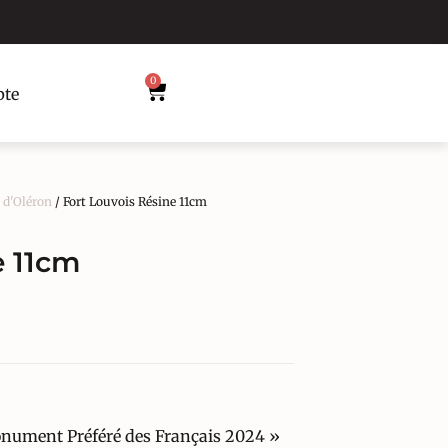
0
te
e d'Oléron
/ Fort Louvois Résine 11cm
e 11cm
onument Préféré des Français 2024 »