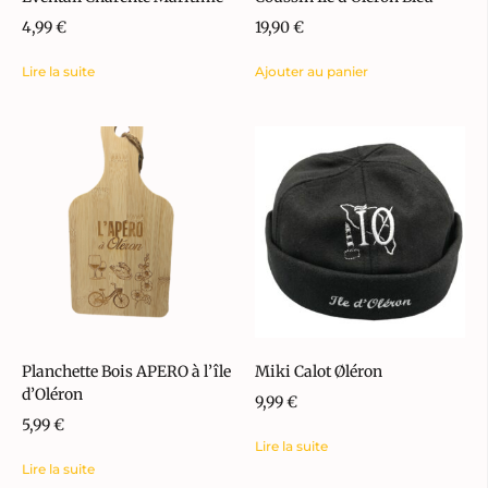
4,99
€
19,90
€
Lire la suite
Ajouter au panier
Planchette Bois APERO à l’île
Miki Calot Øléron
d’Oléron
9,99
€
5,99
€
Lire la suite
Lire la suite