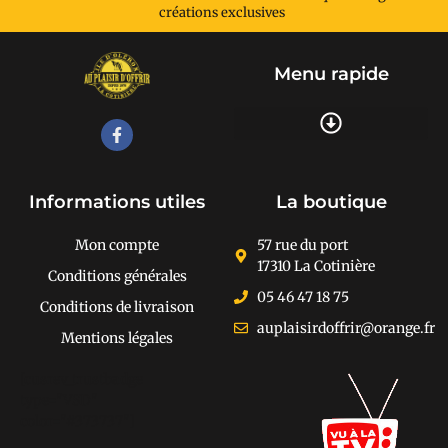
créations exclusives
Menu rapide
Recherche de produits
Informations utiles
La boutique
Mon compte
57 rue du port
17310 La Cotinière
Conditions générales
05 46 47 18 75
Conditions de livraison
auplaisirdoffrir@orange.fr
Mentions légales
[cusrev_trustbadge
type="VSD"
color="#373737"]