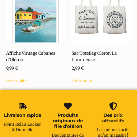
Affiche Vintage Cabanes
Sac ToteBag Oléron La
d’Oléron
Lumineuse
9,99
€
2,99
€
Lire la suite
Lire la suite
Livraison rapide
Produits
Des prix
originaux de
attractifs
Point Relais Locker
l'île d'oléron
& Domicile
Les mêmes tarifs
Des centaines de
qu'en magasin !