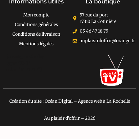
Informations utiles
La boutique
Mon compte
57 rue du port
17310 La Cotinière
Conditions générales
05 46 47 18 75
Conditions de livraison
auplaisirdoffrir@orange.fr
Mentions légales
[cusrev_trustbadge
type="VSD"
color="#373737"]
Création du site : Océan Digital – Agence web à La Rochelle
Au plaisir d’offrir – 2026