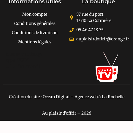
Informations utiles
La boutique
Mon compte
57 rue du port
17310 La Cotinière
Conditions générales
05 46 47 18 75
Conditions de livraison
auplaisirdoffrir@orange.fr
Mentions légales
[cusrev_trustbadge
type="VSD"
color="#373737"]
Création du site : Océan Digital – Agence web à La Rochelle
Au plaisir d’offrir – 2026