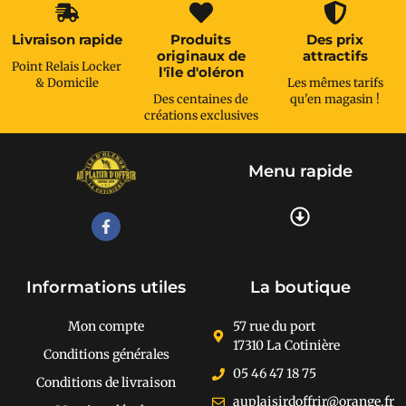
Livraison rapide
Produits
Des prix
originaux de
attractifs
Point Relais Locker
l'île d'oléron
& Domicile
Les mêmes tarifs
Des centaines de
qu'en magasin !
créations exclusives
Menu rapide
Recherche de produits
Informations utiles
La boutique
Mon compte
57 rue du port
17310 La Cotinière
Conditions générales
05 46 47 18 75
Conditions de livraison
auplaisirdoffrir@orange.fr