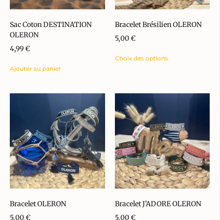
Sac Coton DESTINATION
Bracelet Brésilien OLERON
OLERON
5,00
€
4,99
€
Choix des options
Ajouter au panier
Bracelet OLERON
Bracelet J’ADORE OLERON
5,00
€
5,00
€